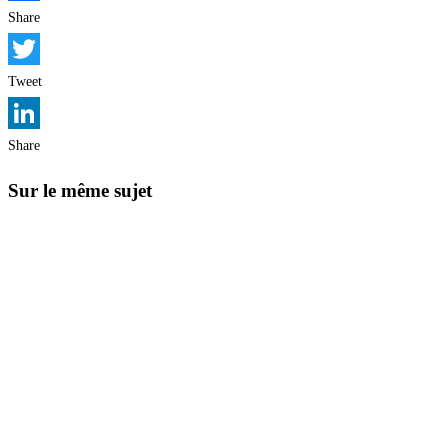
Facebook
Share
Twitter
Tweet
LinkedIn
Share
Sur le même sujet