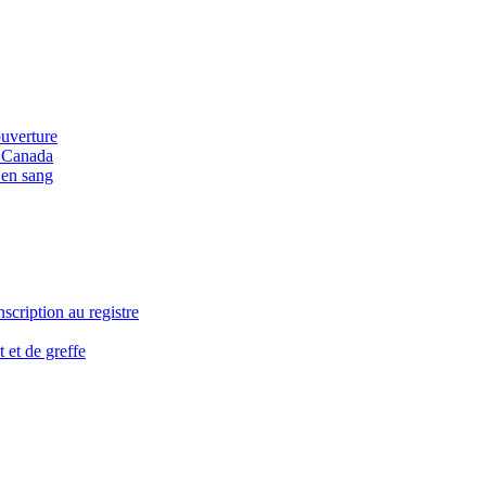
ouverture
u Canada
 en sang
nscription au registre
 et de greffe