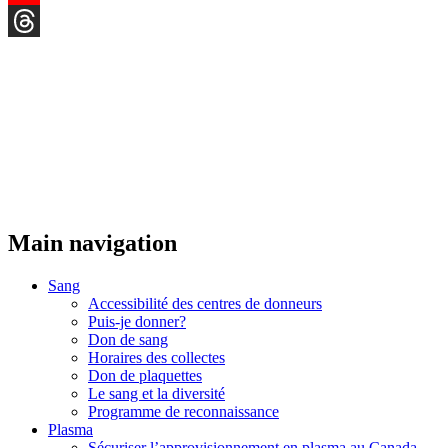
YouTube
Threads
Main navigation
Sang
Accessibilité des centres de donneurs
Puis-je donner?
Don de sang
Horaires des collectes
Don de plaquettes
Le sang et la diversité
Programme de reconnaissance
Plasma
Sécuriser l’approvisionnement en plasma au Canada