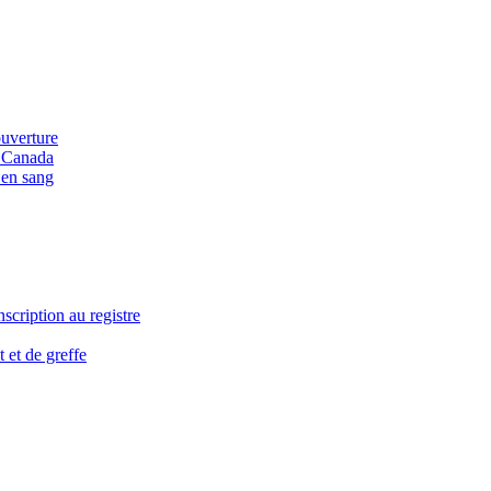
ouverture
u Canada
 en sang
nscription au registre
 et de greffe