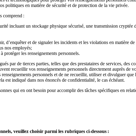
nos politiques en matière de sécurité et de protection de la vie privée.
ls comprend :
curité incluant un stockage physique sécurisé, une transmission cryptée d
ir, d’enquêter et de signaler les incidents et les violations en matière de
tous nos employés;
t à protéger les renseignements personnels.
lgués par de tierces parties, telles que des prestataires de services, de
peuvent recueillir vos renseignements personnels directement auprès de vo
s renseignements personnels et de ne recueillir, utiliser et divulguer qu
 est indiqué dans nos énoncés de confidentialité, le cas échéant.
onnes qui en ont besoin pour accomplir des tâches spécifiques en relat
nels, veuillez choisir parmi les rubriques ci-dessous :