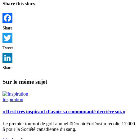
Share this story
Facebook
Share
Twitter
Tweet
LinkedIn
Share
Sur le même sujet
Inspiration
« Il est très inspirant d’avoir sa communauté derrière soi. »
Le premier tournoi de golf annuel #DonateForDustin récolte 17 000
$ pour la Société canadienne du sang.