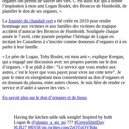
organes ont permis de sauver des vies. C’est aussi Ric qui a donné
l’inspiration à mon ami Logan Boulet, des Broncos de Humboldt, de
planifier le don de ses organes. »
La
Journée du chandail vert
a été créée en 2019 pour rendre
hommage aux victimes et aux familles des victimes du tragique
accident d’autocar des Broncos de Humboldt. Soulignée chaque
année le 7 avril, cette journée perpétue l’héritage de Logan en
incitant les Canadiens à s’inscrire comme donneurs d’organes et à en
parler à leur famille.
« Le père de Logan, Toby Boulet, est mon ami », explique Keegan,
qui a engagé une discussion avec ses propres parents sur le don
d’organes. « Il se plaît à dire : “Le service que vous rendez aux
autres, c’est le loyer que vous payez pour vivre sur cette terre”. Je
paie le mien en enregistrant mon consentement au don d’organes et
en donnant du plasma, entre autres choses. Je suis fière de rendre ce
service et d’aider à sauver des vies. »
En savoir plus sur le don d’organes et de tissus
Having the kitchen table talk tonight! Inspired by both
Logan &
@sluggo_a_go_go
???
#GreenShirtDay
#LB27
#RS58
pic.twitter.com/2zOTqQVBdq