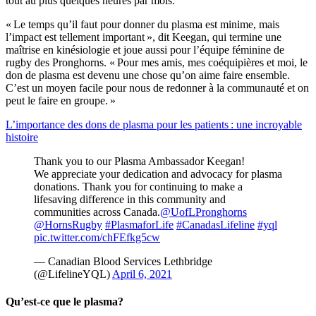
tout au plus quelques heures par mois.
« Le temps qu’il faut pour donner du plasma est minime, mais
l’impact est tellement important », dit Keegan, qui termine une
maîtrise en kinésiologie et joue aussi pour l’équipe féminine de
rugby des Pronghorns. « Pour mes amis, mes coéquipières et moi, le
don de plasma est devenu une chose qu’on aime faire ensemble.
C’est un moyen facile pour nous de redonner à la communauté et on
peut le faire en groupe. »
L’importance des dons de plasma pour les patients : une incroyable
histoire
Thank you to our Plasma Ambassador Keegan!
We appreciate your dedication and advocacy for plasma
donations. Thank you for continuing to make a
lifesaving difference in this community and
communities across Canada.
@UofLPronghorns
@HornsRugby
#PlasmaforLife
#CanadasLifeline
#yql
pic.twitter.com/chFEfkg5cw
— Canadian Blood Services Lethbridge
(@LifelineYQL)
April 6, 2021
Qu’est-ce que le plasma?