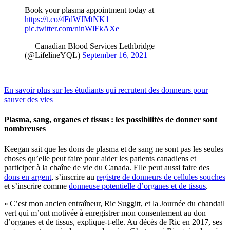
Book your plasma appointment today at
https://t.co/4FdWJMtNK1
pic.twitter.com/ninWlFkAXe
— Canadian Blood Services Lethbridge
(@LifelineYQL)
September 16, 2021
En savoir plus sur les étudiants qui recrutent des donneurs pour
sauver des vies
Plasma, sang, organes et tissus : les possibilités de donner sont
nombreuses
Keegan sait que les dons de plasma et de sang ne sont pas les seules
choses qu’elle peut faire pour aider les patients canadiens et
participer à la chaîne de vie du Canada. Elle peut aussi faire des
dons en argent
, s’inscrire au
registre de donneurs de cellules souches
et s’inscrire comme
donneuse potentielle d’organes et de tissus
.
« C’est mon ancien entraîneur, Ric Suggitt, et la Journée du chandail
vert qui m’ont motivée à enregistrer mon consentement au don
d’organes et de tissus, explique-t-elle. Au décès de Ric en 2017, ses