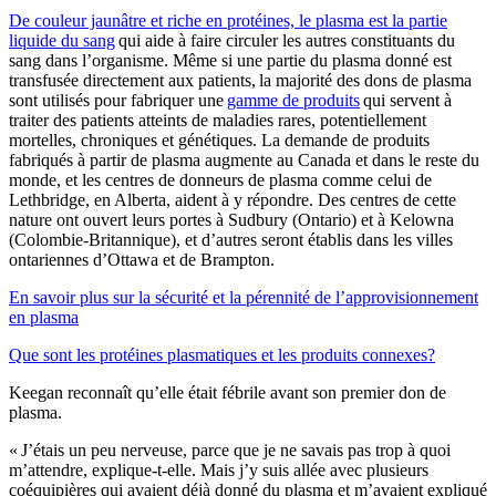
De couleur jaunâtre et riche en protéines, le plasma est la partie
liquide du sang
qui aide à faire circuler les autres constituants du
sang dans l’organisme. Même si une partie du plasma donné est
transfusée directement aux patients, la majorité des dons de plasma
sont utilisés pour fabriquer une
gamme de produits
qui servent à
traiter des patients atteints de maladies rares, potentiellement
mortelles, chroniques et génétiques. La demande de produits
fabriqués à partir de plasma augmente au Canada et dans le reste du
monde, et les centres de donneurs de plasma comme celui de
Lethbridge, en Alberta, aident à y répondre. Des centres de cette
nature ont ouvert leurs portes à Sudbury (Ontario) et à Kelowna
(Colombie-Britannique), et d’autres seront établis dans les villes
ontariennes d’Ottawa et de Brampton.
En savoir plus sur la sécurité et la pérennité de l’approvisionnement
en plasma
Que sont les protéines plasmatiques et les produits connexes?
Keegan reconnaît qu’elle était fébrile avant son premier don de
plasma.
« J’étais un peu nerveuse, parce que je ne savais pas trop à quoi
m’attendre, explique-t-elle. Mais j’y suis allée avec plusieurs
coéquipières qui avaient déjà donné du plasma et m’avaient expliqué