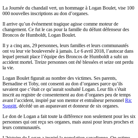
La Journée du chandail vert, un hommage à Logan Boulet, vise 100
000 nouvelles inscriptions au don d’organes.
Il arrive qu’un événement tragique agisse comme moteur de
changement. Ce fut le cas pour la famille du défunt défenseur des
Broncos de Humboldt, Logan Boulet.
Il y a cinq ans, 29 personnes, leurs familles et leurs communautés
ont vu leur vie bouleversée à jamais. Le 6 avril 2018, l’autocar dans
lequel prenait place l’équipe des Broncos de Humboldt a subi un
accident mortel. Treize personnes ont été blessées et seize ont perdu
la vie.
Logan Boulet figurait au nombre des victimes. Ses parents,
Bernadine et Toby, ont consenti au don d’organes parce qu’ils
savaient que c’était ce qu’aurait souhaité Logan. Leur fils s’était
inscrit au registre de consentement au don d’organes peu de temps
avant l’accident, inspiré par son mentor et entraîneur personnel
Ric
Suggitt
, décédé un an auparavant et donneur de six organes.
Le don de Logan a fait toute la différence non seulement pour les six
personnes qui ont reçu ses organes, mais aussi pour leurs proches et
leurs communautés.
L’histoire de Logan a inspiré la population canadienne. On estime