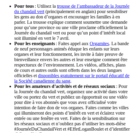
Pour tous
: Utilisez la
trousse de l’ambassadeur de la Journée
du chandail vert
(principalement en anglais) pour sensibiliser
les gens au don d’organes et encourager les familles à en
parler. La trousse explique comment soumettre une demande
pour qu’une province ou une ville proclame officiellement la
Journée du chandail vert ou pour qu’un point d’intérêt local
soit illuminé en vert le 7 avril.
Pour les enseignants
: Faites appel aux
Orgamites
. La bande
de neuf personnages animés éduque les enfants sur leurs
organes et leur fonctionnement, les invite à faire preuve de
bienveillance envers les autres et leur enseigne comment être
respectueux de l’environnement. Les vidéos, affiches, plans
de cours et autres outils sont offerts dans les deux langues
officielles et
disponibles gratuitement sur le portail éducatif de
la Société canadienne du sang
.
Pour les amateurs d’activités et de réseaux sociaux
: Pour
la Journée du chandail vert, organisez une activité dans votre
ville ou portez du vert et publiez un égoportrait ou une vidéo
pour dire à vos abonnés que vous avez officialisé votre
intention de faire don de vos organes. Faites comme les villes
qui illumineront des points d’intérêt en vert et éclairez votre
entrée ou une fenêtre en vert. Faites de la sensibilisation sur
les réseaux sociaux et n’oubliez pas d’utiliser les mots-dièse
#JournéeDuChandailVert et #EffetLoganBoulet et d’identifier