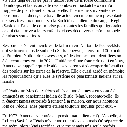
« J’étais déjà dévastée par la découverte de la fosse commune à
Kamloops, et la découverte des tombes en Saskatchewan m’a
frappée de plein fouet », raconte-elle. Elle-même survivante des
pensionnats indiens, elle travaille actuellement comme représentante
des services aux donneurs à la Société canadienne du sang à Regina
(Sask.). « J’ai eu le cœur brisé pour toutes les familles qui ignoraient
ce qui était arrivé à leurs enfants, et ces découvertes m’ont rappelé
de tristes souvenirs. »
Ses parents étaient membres de la Première Nation de Peepeekisis,
qui se trouve dans le sud de la Saskatchewan, à environ 100 km de
la Première Nation de Cowessess, où les tombes non identifiées ont
été découvertes en juin 2021. Huitième d’une fratrie de neuf enfants,
Annette se rappelle qu’elle aidait ses parents à s’occuper du bétail et
des poulets sur les terres de la réserve. Elle a aussi gardé en mémoire
les répercussions qu’a eues le système de pensionnats indiens sur sa
famille.
« C’était dur. Mes deux frères aînés et une de mes sœurs ont été
emmenés au pensionnat indien de Birtle (Man.), raconte-t-elle. Ils
n’étaient jamais autorisés à rentrer à la maison, car nous habitions
loin de l’école. Mes parents étaient toujours inquiets pour eux. »
En 1972, Annette est entrée au pensionnat indien de Qu’Appelle, à
Lebret (Sask.). « J’étais très jeune et je n’avais jamais été séparée de
ma mère, alors j’étais terrifiée, et je me sentais très seule parfois,