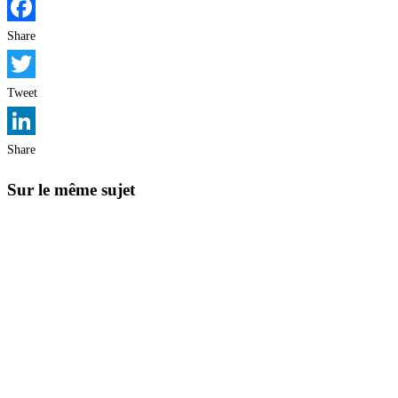
Facebook
Share
Twitter
Tweet
LinkedIn
Share
Sur le même sujet