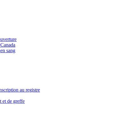
ouverture
u Canada
 en sang
nscription au registre
 et de greffe