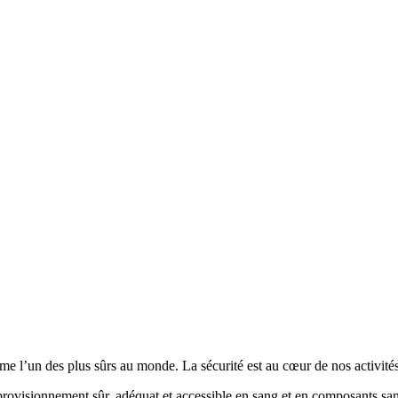
’un des plus sûrs au monde. La sécurité est au cœur de nos activités, 
provisionnement sûr, adéquat et accessible en sang et en composants 