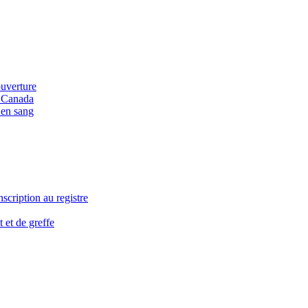
ouverture
u Canada
 en sang
nscription au registre
 et de greffe