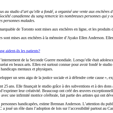
 au studio d’art qu’elle a fondé, a organisé une vente aux enchères d’œu
a Société canadienne du sang remercie les nombreuses personnes qui y on
des personnes malades.
rquable de Toronto sont mises aux enchères en ligne, et les produits d
es sont mises aux enchères à la mémoire d’Ayako Ellen Anderson. Ellen é
g aident-ils les patients?
’internement de la Seconde Guerre mondiale. Lorsqu’elle était adolescen
uréat en beaux-arts. Ellen est surtout connue pour avoir fondé le studio
rs handicaps mentaux et physiques.
lopper un sens aigu de la justice sociale et à défendre cette cause », e
25 ans. Elle finançait le studio grâce à des subventions et à des dons ai
et d’exprimer leur créativité. Beaucoup ont créé des œuvres exceptionnel
 avec une infirmité motrice cérébrale, fait partie des artistes qui ont d
s personnes handicapées, estime Brennan Anderson. L’attention du public
a joué un rôle dans l’adoption de lois sur l’accessibilité partout au Ca