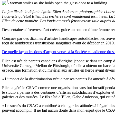
La famille de la défunte Ayako Ellen Anderson, photographiée ci-dessus
l’activiste qu’était Ellen. Les enchères sont maintenant terminées. L
Ellen de cette manière. Les fonds amassés feront œuvre utile auprès 
Des centaines d’œuvres d’art créées grâce au soutien d’une femme rema
Conçues par des dizaines d’artistes handicapés autodidactes, les œuvr
reçu de nombreuses transfusions sanguines avant de décéder en 2019.
De quelle façon les dons d’argent versés à la Société canadienne du san
Ellen est née de parents canadiens d’origine japonaise dans un camp d
Université Carnegie Mellon de Pittsburgh, où elle a obtenu un baccala
espace, une formation et du matériel aux artistes en herbe ayant dive
« L’impact de la discrimination vécue par ses parents l’a amenée à déve
Ellen a géré le CSAC comme une organisation sans but lucratif pendant 
le studio a permis à des centaines d’artistes autodidactes d’exploiter 
galeries et des musées. Le fils aîné d’Ellen, Gabe Anderson, qui est né
« Le succès du CSAC a contribué à changer les attitudes à l’égard de
peuvent accomplir. Il ne fait aucun doute dans mon esprit que le CSAC 