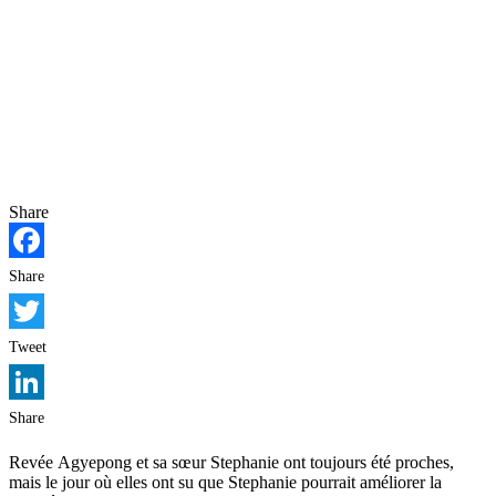
Share
Facebook
Share
Twitter
Tweet
LinkedIn
Share
Revée Agyepong et sa sœur Stephanie ont toujours été proches,
mais le jour où elles ont su que Stephanie pourrait améliorer la