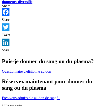
donneurs diversifié
Share
Facebook
Share
Twitter
Tweet
LinkedIn
Share
Puis-je donner du sang ou du plasma?
Questionnaire d'éligibilité au don
Réservez maintenant pour donner du
sang ou du plasma
Êtes-vous admissible au don de sang?
Ville ou code