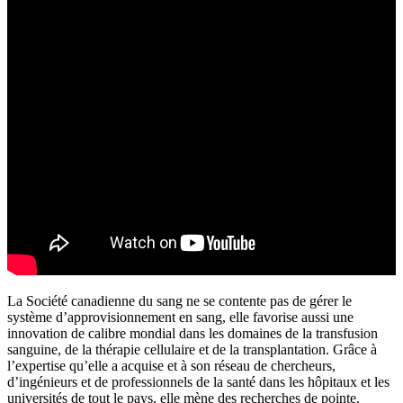
La Société canadienne du sang ne se contente pas de gérer le
système d’approvisionnement en sang, elle favorise aussi une
innovation de calibre mondial dans les domaines de la transfusion
sanguine, de la thérapie cellulaire et de la transplantation. Grâce à
l’expertise qu’elle a acquise et à son réseau de chercheurs,
d’ingénieurs et de professionnels de la santé dans les hôpitaux et les
universités de tout le pays, elle mène des recherches de pointe.