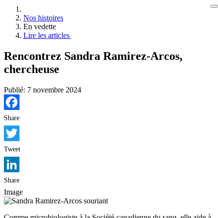
Nos histoires
En vedette
Lire les articles
Rencontrez Sandra Ramirez-Arcos,
chercheuse
Publié:
7 novembre 2024
Facebook
Share
Twitter
Tweet
LinkedIn
Share
Image
Comme microbiologiste à la Société canadienne du sang, elle aide à