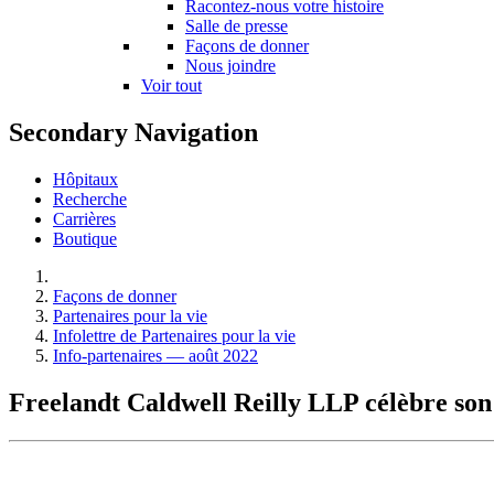
Racontez-nous votre histoire
Salle de presse
Façons de donner
Nous joindre
Voir tout
Secondary Navigation
Hôpitaux
Recherche
Carrières
Boutique
Façons de donner
Partenaires pour la vie
Infolettre de Partenaires pour la vie
Info-partenaires — août 2022
Freelandt Caldwell Reilly LLP célèbre son