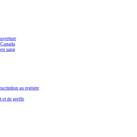
ouverture
u Canada
 en sang
nscription au registre
 et de greffe