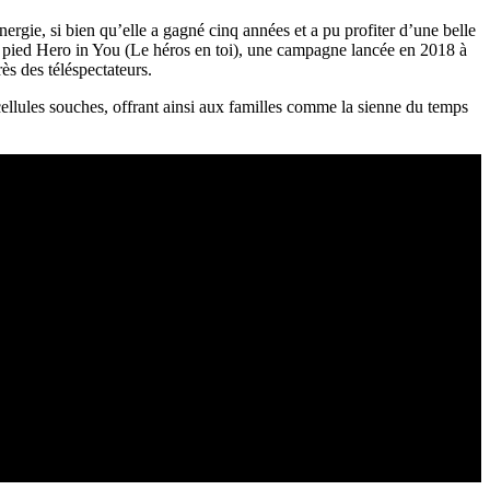
ergie, si bien qu’elle a gagné cinq années et a pu profiter d’une belle
ur pied Hero in You (Le héros en toi), une campagne lancée en 2018 à
ès des téléspectateurs.
ellules souches, offrant ainsi aux familles comme la sienne du temps