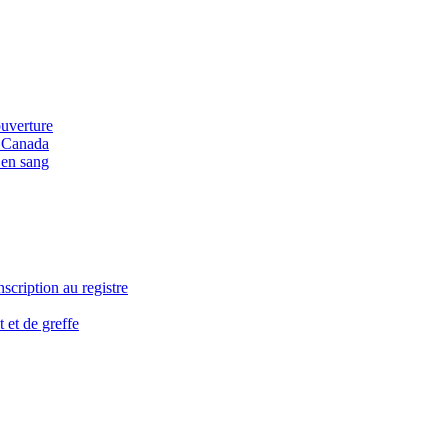
ouverture
u Canada
 en sang
nscription au registre
 et de greffe