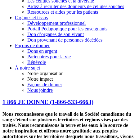
Les cellules souches et la diversité
Aidez à recruter des donneurs de cellules souches
Ressources et aides pour les patients
Organes et tissus
Développement professionnel
Portail Pédagogique pour les enseignants
Don d’organes de son vivant
Don provenant de personnes décédées
Façons de donner
Dons en argent
Partenaires pour la vie
Bénévole
À notre sujet
Notre organisation
Notre impact
Façons de donner
Nous joindre
1 866 JE DONNE
(1-866-533-6663)
Nous reconnaissons que le travail de la Société canadienne du
sang s’étend sur plusieurs territoires et régions visés par des
traités. Nous reconnaissons la terre et les eaux à la source de
notre inspiration et offrons notre gratitude aux peuples
autochtones sur les territoires desquels nous travaillons, vivons