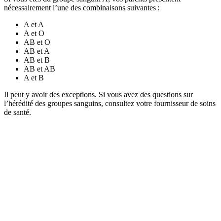
nécessairement l’une des combinaisons suivantes :
A et A
A et O
AB et O
AB et A
AB et B
AB et AB
A et B
Il peut y avoir des exceptions. Si vous avez des questions sur
l’hérédité des groupes sanguins, consultez votre fournisseur de soins
de santé.