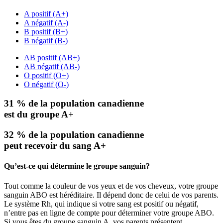
A positif (A+)
A négatif (A-)
B positif (B+)
B négatif (B-)
AB positif (AB+)
AB négatif (AB-)
O positif (O+)
O négatif (O-)
31 % de la population canadienne
est du groupe A+
32 % de la population canadienne
peut recevoir du sang A+
Qu’est-ce qui détermine le groupe sanguin?
Tout comme la couleur de vos yeux et de vos cheveux, votre groupe
sanguin ABO est héréditaire. Il dépend donc de celui de vos parents.
Le système Rh, qui indique si votre sang est positif ou négatif,
n’entre pas en ligne de compte pour déterminer votre groupe ABO.
Si vous êtes du groupe sanguin A, vos parents présentent