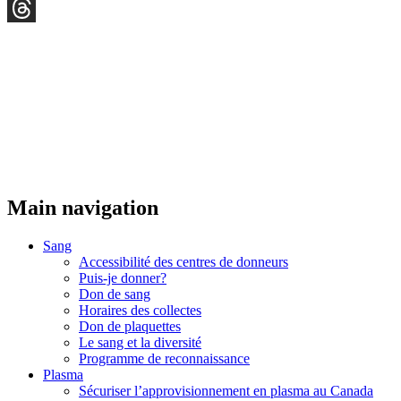
YouTube
Threads
Main navigation
Sang
Accessibilité des centres de donneurs
Puis-je donner?
Don de sang
Horaires des collectes
Don de plaquettes
Le sang et la diversité
Programme de reconnaissance
Plasma
Sécuriser l’approvisionnement en plasma au Canada