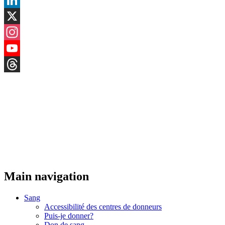
LinkedIn
X
Instagram
YouTube
Threads
Main navigation
Sang
Accessibilité des centres de donneurs
Puis-je donner?
Don de sang