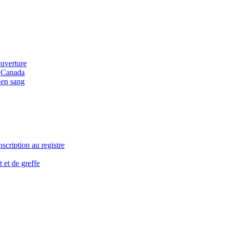
ouverture
u Canada
 en sang
nscription au registre
 et de greffe