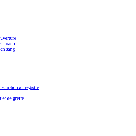
ouverture
u Canada
 en sang
nscription au registre
 et de greffe