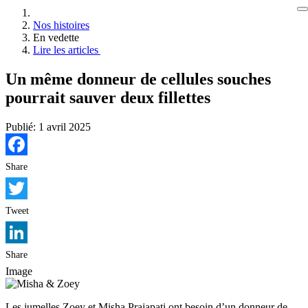
Nos histoires
En vedette
Lire les articles
Un même donneur de cellules souches
pourrait sauver deux fillettes
Publié:
1 avril 2025
Facebook
Share
Twitter
Tweet
LinkedIn
Share
Image
Les jumelles Zoey et Misha Prajapati ont besoin d’un donneur de