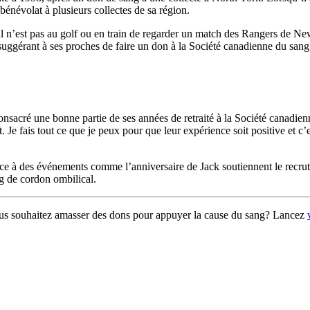
énévolat à plusieurs collectes de sa région.
l n’est pas au golf ou en train de regarder un match des Rangers de New
ggérant à ses proches de faire un don à la Société canadienne du sang a
a consacré une bonne partie de ses années de retraité à la Société cana
nt. Je fais tout ce que je peux pour que leur expérience soit positive et c
âce à des événements comme l’anniversaire de Jack soutiennent le recrut
g de cordon ombilical.
ous souhaitez amasser des dons pour appuyer la cause du sang? Lancez