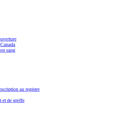
ouverture
u Canada
 en sang
nscription au registre
 et de greffe