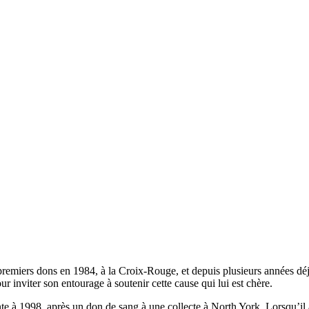
 premiers dons en 1984, à la Croix-Rouge, et depuis plusieurs années déj
r inviter son entourage à soutenir cette cause qui lui est chère.
à 1998, après un don de sang à une collecte à North York. Lorsqu’il a p