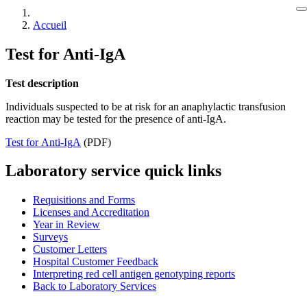
Accueil
Test for Anti-IgA
Test description
Individuals suspected to be at risk for an anaphylactic transfusion
reaction may be tested for the presence of anti-IgA.
Test for Anti-IgA
(PDF)
Laboratory service quick links
Requisitions and Forms
Licenses and Accreditation
Year in Review
Surveys
Customer Letters
Hospital Customer Feedback
Interpreting red cell antigen genotyping reports
Back to Laboratory Services