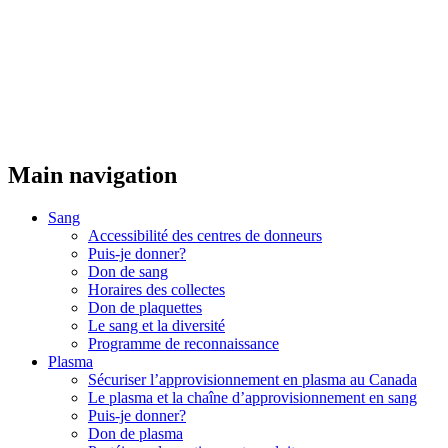
Main navigation
Sang
Accessibilité des centres de donneurs
Puis-je donner?
Don de sang
Horaires des collectes
Don de plaquettes
Le sang et la diversité
Programme de reconnaissance
Plasma
Sécuriser l’approvisionnement en plasma au Canada
Le plasma et la chaîne d’approvisionnement en sang
Puis-je donner?
Don de plasma