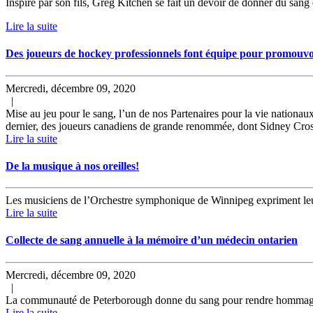
Inspiré par son fils, Greg Kitchen se fait un devoir de donner du sang e
Lire la suite
Des joueurs de hockey professionnels font équipe pour promouvoi
Mercredi, décembre 09, 2020
|
Mise au jeu pour le sang, l’un de nos Partenaires pour la vie nationau
dernier, des joueurs canadiens de grande renommée, dont Sidney Crosby
Lire la suite
De la musique à nos oreilles!
Les musiciens de l’Orchestre symphonique de Winnipeg expriment le
Lire la suite
Collecte de sang annuelle à la mémoire d’un médecin ontarien
Mercredi, décembre 09, 2020
|
La communauté de Peterborough donne du sang pour rendre hommage 
Lire la suite