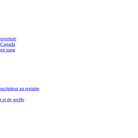
ouverture
u Canada
 en sang
nscription au registre
 et de greffe