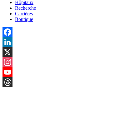
Hôpitaux
Recherche
Carrières
Boutique
Facebook
LinkedIn
X
Instagram
YouTube
Threads