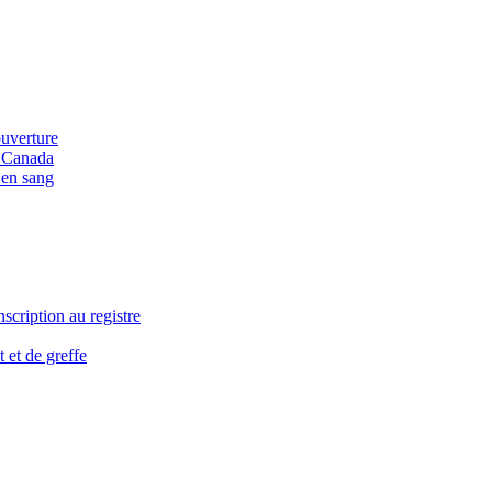
ouverture
u Canada
 en sang
nscription au registre
 et de greffe