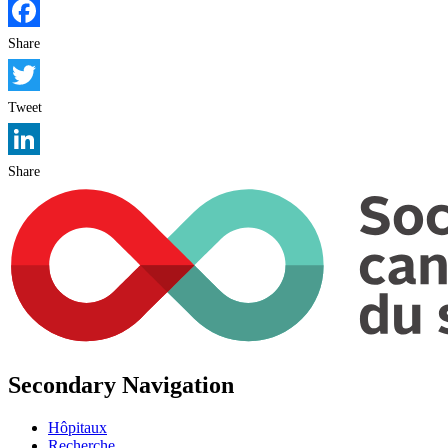
Facebook
Share
Twitter
Tweet
LinkedIn
Share
Secondary Navigation
Hôpitaux
Recherche