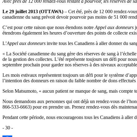
Avec près de 12 000 rendez-vous restant à pourvoir, les réserves de
Le 29 juillet 2013 (OTTAWA)
– Cet été, près de 12 000 rendez-vous 
canadienne du sang prévoit devoir pourvoir pas moins de 51 000 rendez-
C’est pour cette raison que nous étendons notre
Appel aux donneurs
j
étendrons également les heures d’ouverture des points de collecte exis
L’
Appel aux donneurs
invite tous les Canadiens à aller donner du sang
« La Société canadienne du sang gère des réserves de sang à l’échelle 
de la gestion des collectes. L’été représente toujours un défi pour no
septembre prochain pour garder nos réserves à des niveaux acceptable
Les mois estivaux représentent toujours un défi pour le système d’ap
l’intention des donneurs en raison du faible nombre de dons effectués 
Selon Matsumoto, « aucun patient ne manque de sang, mais compte ten
Nous demandons aux personnes qui ont déjà un rendez-vous de l’honorer
866-533-6663) pour en prendre un. Prenez rendez-vous dès maintenant 
Pendant cette période, nous encourageons tous les Canadiens à aller d
- 30 -