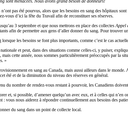
 sang sont menacées. Nous avons grand besoin de donneurs!
n’ont pas été pourvus, alors que les besoins en sang des hôpitaux sont re
vous d’ici la fête du Travail afin de reconstituer ses réserves.
usqu’au 3 septembre et que nous mettrons en place des collectes
Appel 
tants afin de permettre aux gens d’aller donner du sang. Pour trouver u
 lorsque les besoins se font plus importants, comme c’est le cas actuell
nationale et peut, dans des situations comme celles-ci, y puiser, expli
us, mais cette année, nous sommes particulièrement préoccupés par la si
s. »
provisionnement en sang au Canada, mais aussi ailleurs dans le monde.
cet été et de la diminution du niveau des réserves en général.
u du nombre de rendez-vous restant à pourvoir, les Canadiens doivent 
 et, si possible, d’amener quelqu’un avec eux, et à celles qui n’en on
: vous nous aiderez à répondre continuellement aux besoins des patient
onner du sang dans un point de collecte local.