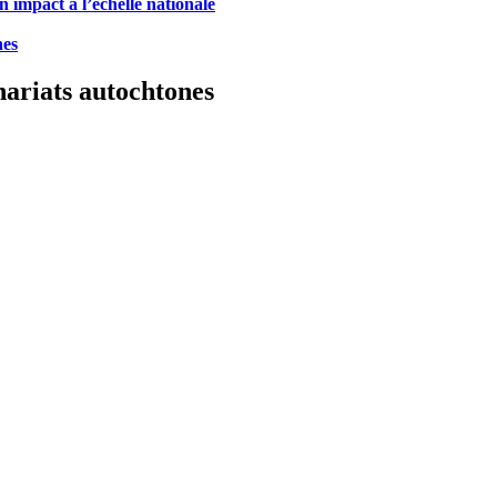
 impact à l’échelle nationale
nes
nariats autochtones