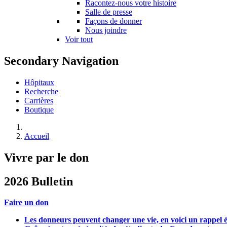
Racontez-nous votre histoire
Salle de presse
Façons de donner
Nous joindre
Voir tout
Secondary Navigation
Hôpitaux
Recherche
Carrières
Boutique
Accueil
Vivre par le don
2026 Bulletin
Faire un don
Les donneurs peuvent changer une vie, en voici un rappel 