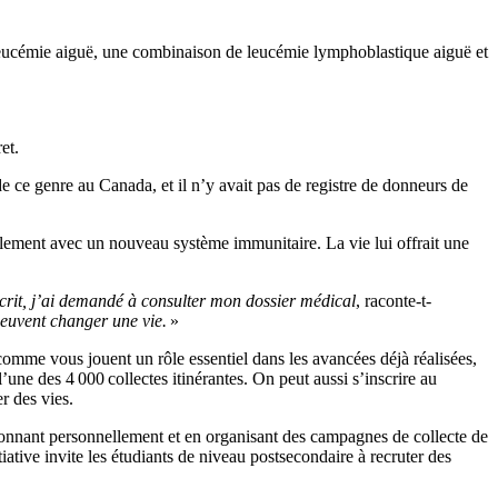
 leucémie aiguë, une combinaison de leucémie lymphoblastique aiguë et
ret.
de ce genre au Canada, et il n’y avait pas de registre de donneurs de
solement avec un nouveau système immunitaire. La vie lui offrait une
rit, j’ai demandé à consulter mon dossier médical
, raconte-t-
 peuvent changer une vie.
»
 comme vous jouent un rôle essentiel dans les avancées déjà réalisées,
une des 4 000 collectes itinérantes. On peut aussi s’inscrire au
r des vies.
 donnant personnellement et en organisant des campagnes de collecte de
itiative invite les étudiants de niveau postsecondaire à recruter des