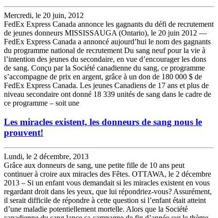
Mercredi, le 20 juin, 2012
FedEx Express Canada annonce les gagnants du défi de recrutement
de jeunes donneurs MISSISSAUGA (Ontario), le 20 juin 2012 —
FedEx Express Canada a annoncé aujourd’hui le nom des gagnants
du programme national de recrutement Du sang neuf pour la vie à
l’intention des jeunes du secondaire, en vue d’encourager les dons
de sang. Conçu par la Société canadienne du sang, ce programme
s’accompagne de prix en argent, grâce à un don de 180 000 $ de
FedEx Express Canada. Les jeunes Canadiens de 17 ans et plus de
niveau secondaire ont donné 18 339 unités de sang dans le cadre de
ce programme – soit une
Les miracles existent, les donneurs de sang nous le
prouvent!
Lundi, le 2 décembre, 2013
Grâce aux donneurs de sang, une petite fille de 10 ans peut
continuer à croire aux miracles des Fêtes. OTTAWA, le 2 décembre
2013 – Si un enfant vous demandait si les miracles existent en vous
regardant droit dans les yeux, que lui répondriez-vous? Assurément,
il serait difficile de répondre à cette question si l’enfant était atteint
d’une maladie potentiellement mortelle. Alors que la Société
canadienne du sang lance sa campagne de fin d’année sur le thème