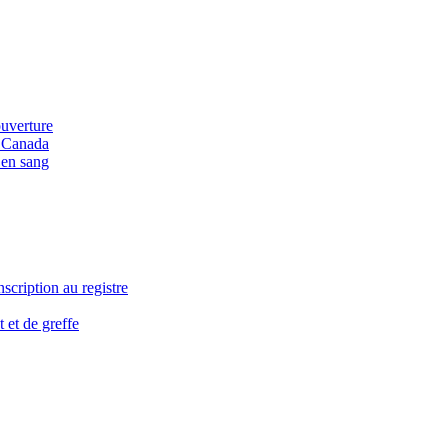
ouverture
u Canada
 en sang
nscription au registre
 et de greffe